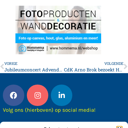
VORIGE
VOLGENDE
Jubileumconcert Advendo met Henk Poort en Jennie Lena
CdK Arno Brok bezoekt Historisch Centrum Franeker (HCF)
Volg ons (hierboven) op social media!