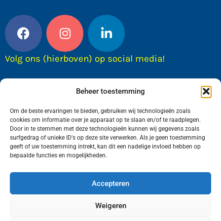
Volg ons (hierboven) op social media!
Beheer toestemming
Om de beste ervaringen te bieden, gebruiken wij technologieën zoals
cookies om informatie over je apparaat op te slaan en/of te raadplegen.
Door in te stemmen met deze technologieën kunnen wij gegevens zoals
surfgedrag of unieke ID's op deze site verwerken. Als je geen toestemming
geeft of uw toestemming intrekt, kan dit een nadelige invloed hebben op
bepaalde functies en mogelijkheden.
Wij van FranekerActueel.nl verzorgen het nieuws
in de Gemeente Waadhoeke. Met als hoofdplaats
Accepteren
Franeker.
Weigeren