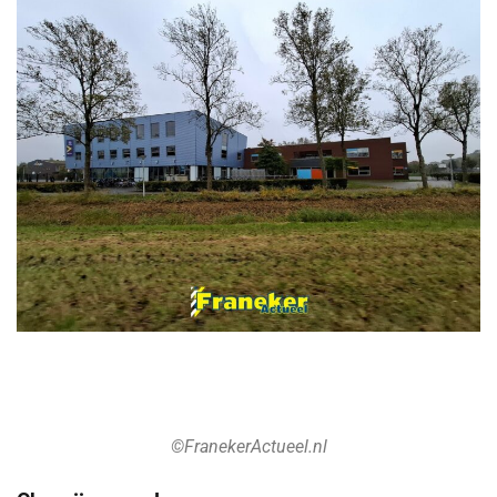
©FranekerActueel.nl