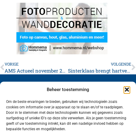
VORIGE
VOLGENDE
AMS Actueel november 2025
Sinterklaas brengt hartverwarmende sfeer mee, maar geen warme temperaturen
Beheer toestemming
Om de beste ervaringen te bieden, gebruiken wij technologieën zoals
cookies om informatie over je apparaat op te slaan en/of te raadplegen.
Volg ons (hierboven) op social media!
Door in te stemmen met deze technologieën kunnen wij gegevens zoals
surfgedrag of unieke ID's op deze site verwerken. Als je geen toestemming
geeft of uw toestemming intrekt, kan dit een nadelige invloed hebben op
bepaalde functies en mogelijkheden.