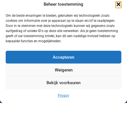
Beheer toestemming
Om de beste ervaringen te bieden, gebruiken wij technologieën zoals
cookies om informatie over je apparaat op te slaan en/of te raadplegen.
Volg ons (hierboven) op social media!
Door in te stemmen met deze technologieën kunnen wij gegevens zoals
surfgedrag of unieke ID's op deze site verwerken. Als je geen toestemming
geeft of uw toestemming intrekt, kan dit een nadelige invloed hebben op
bepaalde functies en mogelijkheden.
Accepteren
Weigeren
Bekijk voorkeuren
Wij van FranekerActueel.nl verzorgen het nieuws
in de Gemeente Waadhoeke. Met als hoofdplaats
Privacy
Franeker.
Copyright © FranekerActueel 2009-2026
| Privacy |