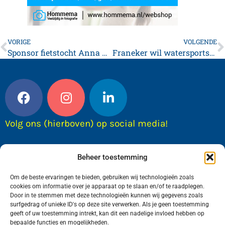
VORIGE
VOLGENDE
Sponsor fietstocht Anna Maria van Schurmanschool
Franeker wil watersportstad worden
Volg ons (hierboven) op social media!
Beheer toestemming
Om de beste ervaringen te bieden, gebruiken wij technologieën zoals
cookies om informatie over je apparaat op te slaan en/of te raadplegen.
Door in te stemmen met deze technologieën kunnen wij gegevens zoals
surfgedrag of unieke ID's op deze site verwerken. Als je geen toestemming
geeft of uw toestemming intrekt, kan dit een nadelige invloed hebben op
bepaalde functies en mogelijkheden.
Wij van FranekerActueel.nl verzorgen het nieuws