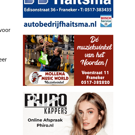
voor
eer