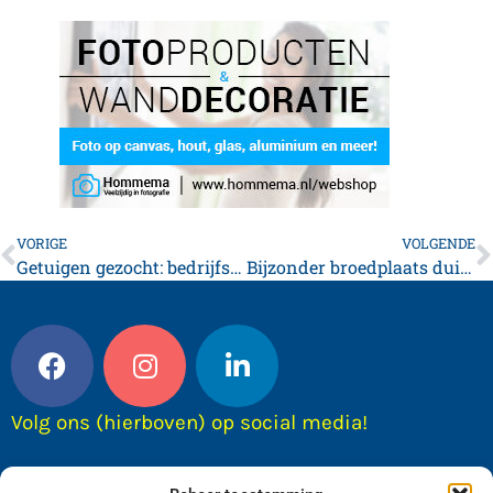
VORIGE
VOLGENDE
Getuigen gezocht: bedrijfsinbraak Edisonstraat te Franeker
Bijzonder broedplaats duif! *foto’s*
Volg ons (hierboven) op social media!