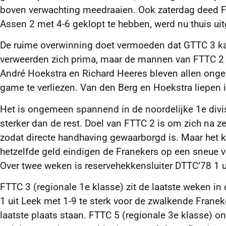
boven verwachting meedraaien. Ook zaterdag deed 
Assen 2 met 4-6 geklopt te hebben, werd nu thuis ui
De ruime overwinning doet vermoeden dat GTTC 3 kan
verweerden zich prima, maar de mannen van FTTC 2 wa
André Hoekstra en Richard Heeres bleven allen onges
game te verliezen. Van den Berg en Hoekstra liepen i
Het is ongemeen spannend in de noordelijke 1e divisi
sterker dan de rest. Doel van FTTC 2 is om zich na 
zodat directe handhaving gewaarborgd is. Maar het kan
hetzelfde geld eindigen de Franekers op een sneue vi
Over twee weken is reservehekkensluiter DTTC’78 1 
FTTC 3 (regionale 1e klasse) zit de laatste weken i
1 uit Leek met 1-9 te sterk voor de zwalkende Franek
laatste plaats staan. FTTC 5 (regionale 3e klasse) o