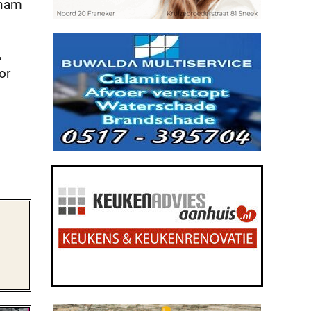
 nam
,
or