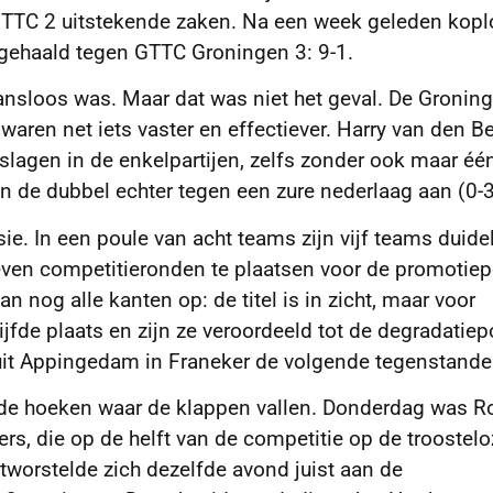
FTTC 2 uitstekende zaken.
Na een week geleden kopl
tgehaald tegen GTTC Groningen 3: 9-1.
sloos was. Maar dat was niet het geval. De Groning
ren net iets vaster en effectiever. Harry van den Be
lagen in de enkelpartijen, zelfs zonder ook maar éé
n de dubbel echter tegen een zure nederlaag aan (0-3
e. In een poule van acht teams zijn vijf teams duidel
zeven competitieronden te plaatsen voor de promotiep
 nog alle kanten op: de titel is in zicht, maar voor
jfde plaats en zijn ze veroordeeld tot de degradatiep
uit Appingedam in Franeker de volgende tegenstande
n de hoeken waar de klappen vallen. Donderdag was R
ers, die op de helft van de competitie op de troostel
ntworstelde zich dezelfde avond juist aan de