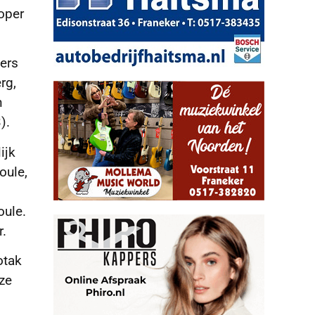
oper
ers
rg,
n
).
ijk
oule,
oule.
r.
otak
oze