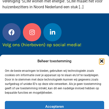
vereniging ‘SLIM wonen met energie’. SLIM maakt het voor
huizenbezitters in Noord Nederland een stuk […]
Volg ons (hierboven) op social media!
Beheer toestemming
Om de beste ervaringen te bieden, gebruiken wij technologieën zoals
cookies om informatie over je apparaat op te slaan en/of te raadplegen.
Door in te stemmen met deze technologieën kunnen wij gegevens zoals
surfgedrag of unieke ID's op deze site verwerken. Als je geen toestemming
geeft of uw toestemming intrekt, kan dit een nadelige invloed hebben op
bepaalde functies en mogelijkheden.
Wij van FranekerActueel.nl verzorgen het nieuws
in de Gemeente Waadhoeke. Met als hoofdplaats
Accepteren
Franeker.