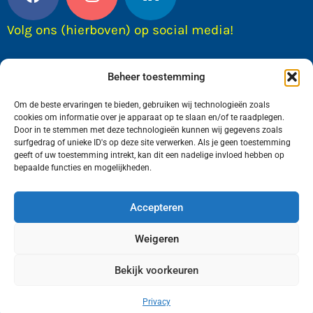
Volg ons (hierboven) op social media!
Beheer toestemming
Om de beste ervaringen te bieden, gebruiken wij technologieën zoals
cookies om informatie over je apparaat op te slaan en/of te raadplegen.
Door in te stemmen met deze technologieën kunnen wij gegevens zoals
surfgedrag of unieke ID's op deze site verwerken. Als je geen toestemming
geeft of uw toestemming intrekt, kan dit een nadelige invloed hebben op
bepaalde functies en mogelijkheden.
Wij van FranekerActueel.nl verzorgen het nieuws
in de Gemeente Waadhoeke. Met als hoofdplaats
Accepteren
Franeker.
Weigeren
Bekijk voorkeuren
Copyright © FranekerActueel 2009-2026
| Privacy |
Realisatie door WadUp
Privacy