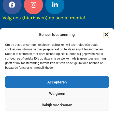
Volg ons (hierboven) op social media!
Beheer toestemming
Om de beste ervaringen te bieden, gebruiken wij technologieën zoals
cookies om informatie over je apparaat op te slaan en/of te raadplegen.
Door in te stemmen met deze technologieën kunnen wij gegevens zoals
surfgedrag of unieke ID's op deze site verwerken. Als je geen toestemming
geeft of uw toestemming intrekt, kan dit een nadelige invloed hebben op
bepaalde functies en mogelijkheden.
Wij van FranekerActueel.nl verzorgen het nieuws
in de Gemeente Waadhoeke. Met als hoofdplaats
Accepteren
Franeker.
Weigeren
Bekijk voorkeuren
Copyright © FranekerActueel 2009-2026
| Privacy |
Realisatie door WadUp