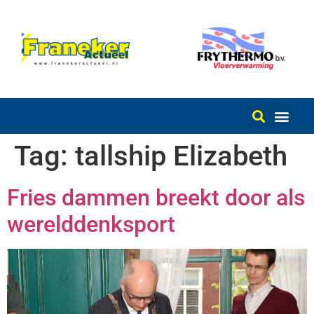
Tag:
tallship Elizabeth
Fries dammen breekt door als
werelddenksport