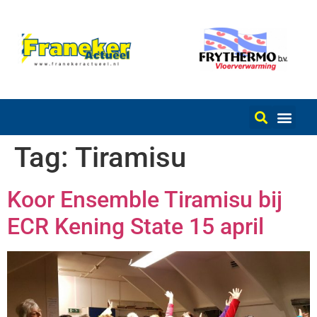
Tag:
Tiramisu
Koor Ensemble Tiramisu bij
ECR Kening State 15 april