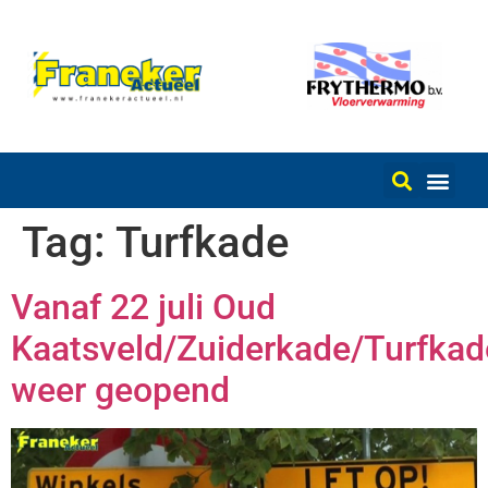
Tag:
Turfkade
Vanaf 22 juli Oud
Kaatsveld/Zuiderkade/Turfkad
weer geopend