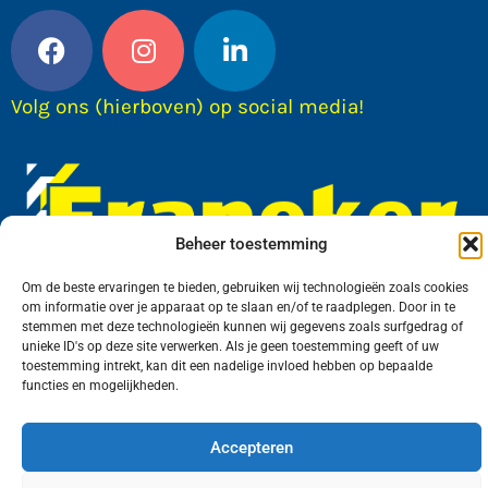
Volg ons (hierboven) op social media!
Beheer toestemming
Om de beste ervaringen te bieden, gebruiken wij technologieën zoals cookies
om informatie over je apparaat op te slaan en/of te raadplegen. Door in te
Wij van FranekerActueel.nl verzorgen het nieuws
stemmen met deze technologieën kunnen wij gegevens zoals surfgedrag of
unieke ID's op deze site verwerken. Als je geen toestemming geeft of uw
in de Gemeente Waadhoeke. Met als hoofdplaats
toestemming intrekt, kan dit een nadelige invloed hebben op bepaalde
Franeker.
functies en mogelijkheden.
Accepteren
Copyright © FranekerActueel 2009-2026
| Privacy |