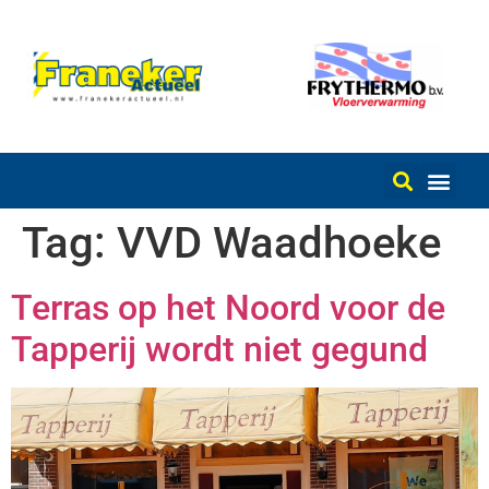
Tag:
VVD Waadhoeke
Terras op het Noord voor de
Tapperij wordt niet gegund