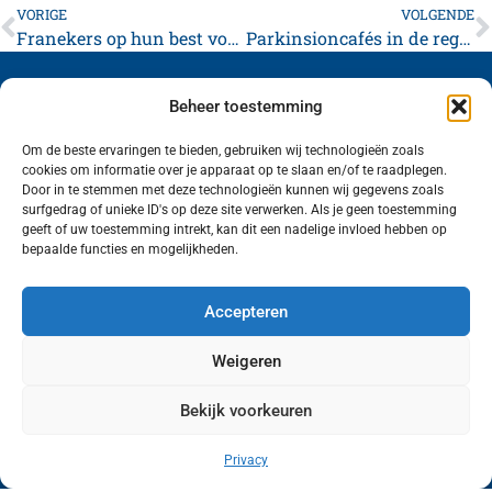
VORIGE
VOLGENDE
Franekers op hun best voor Oekraïne
Parkinsioncafés in de regio Noordwest Friesland
Beheer toestemming
Om de beste ervaringen te bieden, gebruiken wij technologieën zoals
cookies om informatie over je apparaat op te slaan en/of te raadplegen.
Volg ons (hierboven) op social media!
Door in te stemmen met deze technologieën kunnen wij gegevens zoals
surfgedrag of unieke ID's op deze site verwerken. Als je geen toestemming
geeft of uw toestemming intrekt, kan dit een nadelige invloed hebben op
bepaalde functies en mogelijkheden.
Accepteren
Weigeren
Bekijk voorkeuren
Wij van FranekerActueel.nl verzorgen het nieuws
in de Gemeente Waadhoeke. Met als hoofdplaats
Privacy
Franeker.