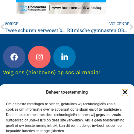
VORIGE
VOLGENDE
Twee schuren verwoest bij nachtelijke brand in Franeker
Ritmische gymnasten OBQ uit Franeker Nederlands kampioen in Ahoy
Volg ons (hierboven) op social media!
Beheer toestemming
Om de beste ervaringen te bieden, gebruiken wij technologieën zoals
cookies om informatie over je apparaat op te slaan en/of te raadplegen.
Door in te stemmen met deze technologieën kunnen wij gegevens zoals
surfgedrag of unieke ID's op deze site verwerken. Als je geen toestemming
geeft of uw toestemming intrekt, kan dit een nadelige invloed hebben op
bepaalde functies en mogelijkheden.
Wij van FranekerActueel.nl verzorgen het nieuws