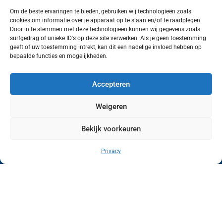
Om de beste ervaringen te bieden, gebruiken wij technologieën zoals
cookies om informatie over je apparaat op te slaan en/of te raadplegen.
Volg ons (hierboven) op social media!
Door in te stemmen met deze technologieën kunnen wij gegevens zoals
surfgedrag of unieke ID's op deze site verwerken. Als je geen toestemming
geeft of uw toestemming intrekt, kan dit een nadelige invloed hebben op
bepaalde functies en mogelijkheden.
Accepteren
Weigeren
Bekijk voorkeuren
Wij van FranekerActueel.nl verzorgen het nieuws
in de Gemeente Waadhoeke. Met als hoofdplaats
Privacy
Franeker.
Copyright © FranekerActueel 2009-2026
| Privacy |
Realisatie door WadUp