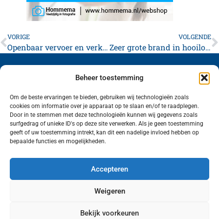
VORIGE
VOLGENDE
Openbaar vervoer en verkeer ontregeld in Friesland door winterweer
Zeer grote brand in hooiloods Tzummarum: veel rookontwikkeling
Beheer toestemming
Om de beste ervaringen te bieden, gebruiken wij technologieën zoals
cookies om informatie over je apparaat op te slaan en/of te raadplegen.
Volg ons (hierboven) op social media!
Door in te stemmen met deze technologieën kunnen wij gegevens zoals
surfgedrag of unieke ID's op deze site verwerken. Als je geen toestemming
geeft of uw toestemming intrekt, kan dit een nadelige invloed hebben op
bepaalde functies en mogelijkheden.
Accepteren
Weigeren
Bekijk voorkeuren
Wij van FranekerActueel.nl verzorgen het nieuws