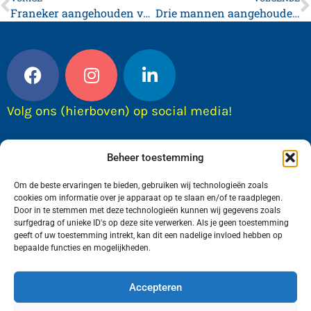
Franeker aangehouden voor mishandeling
Drie mannen aangehouden tijdens rooien hennep
Volg ons (hierboven) op social media!
Beheer toestemming
Om de beste ervaringen te bieden, gebruiken wij technologieën zoals
cookies om informatie over je apparaat op te slaan en/of te raadplegen.
Door in te stemmen met deze technologieën kunnen wij gegevens zoals
surfgedrag of unieke ID's op deze site verwerken. Als je geen toestemming
geeft of uw toestemming intrekt, kan dit een nadelige invloed hebben op
bepaalde functies en mogelijkheden.
Wij van FranekerActueel.nl verzorgen het nieuws
in de Gemeente Waadhoeke. Met als hoofdplaats
Accepteren
Franeker.