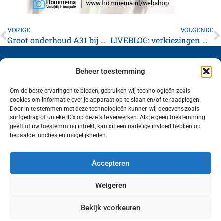
VORIGE
VOLGENDE
Groot onderhoud A31 bij Franeker: afsluitingen en hinder tot begin december
LIVEBLOG: verkiezingen Waadhoeke
Beheer toestemming
Om de beste ervaringen te bieden, gebruiken wij technologieën zoals
cookies om informatie over je apparaat op te slaan en/of te raadplegen.
Volg ons (hierboven) op social media!
Door in te stemmen met deze technologieën kunnen wij gegevens zoals
surfgedrag of unieke ID's op deze site verwerken. Als je geen toestemming
geeft of uw toestemming intrekt, kan dit een nadelige invloed hebben op
bepaalde functies en mogelijkheden.
Accepteren
Weigeren
Bekijk voorkeuren
Wij van FranekerActueel.nl verzorgen het nieuws