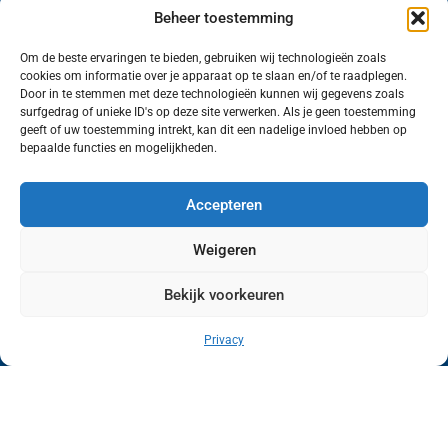
Beheer toestemming
Om de beste ervaringen te bieden, gebruiken wij technologieën zoals
cookies om informatie over je apparaat op te slaan en/of te raadplegen.
Volg ons (hierboven) op social media!
Door in te stemmen met deze technologieën kunnen wij gegevens zoals
surfgedrag of unieke ID's op deze site verwerken. Als je geen toestemming
geeft of uw toestemming intrekt, kan dit een nadelige invloed hebben op
bepaalde functies en mogelijkheden.
Accepteren
Weigeren
Bekijk voorkeuren
Wij van FranekerActueel.nl verzorgen het nieuws
in de Gemeente Waadhoeke. Met als hoofdplaats
Privacy
Franeker.
Copyright © FranekerActueel 2009-2026
| Privacy |