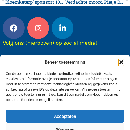
‘Bloemketerp’ sponsort 100 F-spelertjes SC Franeker
Verdachte moord Pietje Bouma snel naar PBC
Volg ons (hierboven) op social media!
Beheer toestemming
Om de beste ervaringen te bieden, gebruiken wij technologieën zoals
cookies om informatie over je apparaat op te slaan en/of te raadplegen.
Door in te stemmen met deze technologieën kunnen wij gegevens zoals
surfgedrag of unieke ID's op deze site verwerken. Als je geen toestemming
geeft of uw toestemming intrekt, kan dit een nadelige invloed hebben op
bepaalde functies en mogelijkheden.
Wij van FranekerActueel.nl verzorgen het nieuws
in de Gemeente Waadhoeke. Met als hoofdplaats
Accepteren
Franeker.
Weigeren