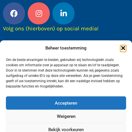
Volg ons (hierboven) op social media!
Beheer toestemming
Om de beste ervaringen te bieden, gebruiken wij technologieën zoals
cookies om informatie over je apparaat op te slaan en/of te raadplegen.
Door in te stemmen met deze technologieën kunnen wij gegevens zoals
surfgedrag of unieke ID's op deze site verwerken. Als je geen toestemming
geeft of uw toestemming intrekt, kan dit een nadelige invloed hebben op
bepaalde functies en mogelijkheden.
Wij van FranekerActueel.nl verzorgen het nieuws
in de Gemeente Waadhoeke. Met als hoofdplaats
Accepteren
Franeker.
Weigeren
Bekijk voorkeuren
Copyright © FranekerActueel 2009-2026
| Privacy |