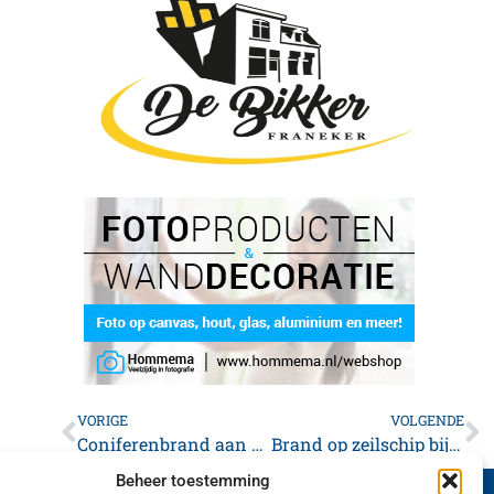
VORIGE
VOLGENDE
Coniferenbrand aan de Pallasbaan in Franeker snel onder controle
Brand op zeilschip bij Harlingen snel onder controle
Beheer toestemming