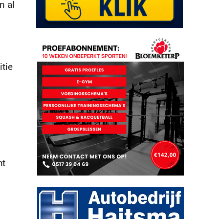
n al
tie
ht