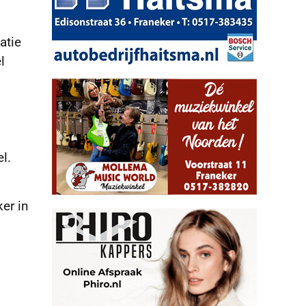
atie
l
l.
er in