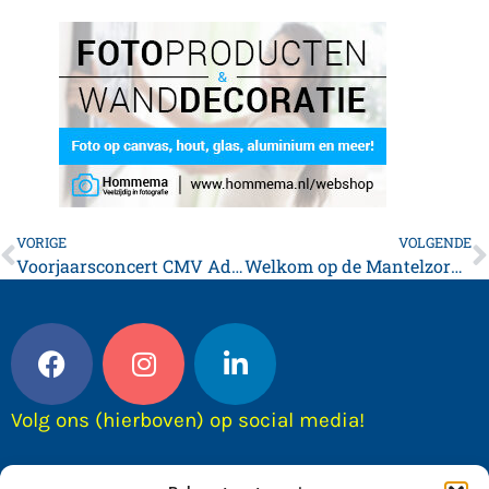
VORIGE
VOLGENDE
Voorjaarsconcert CMV Advendo zaterdag 21 maart
Welkom op de Mantelzorgdag Noordwest Friesland
Volg ons (hierboven) op social media!