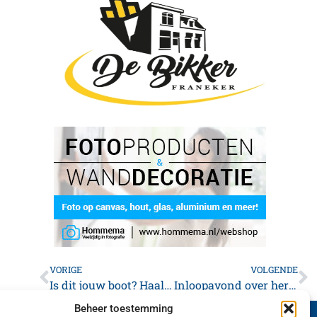
VORIGE
VOLGENDE
Is dit jouw boot? Haal deze dan zo snel mogelijk weg of neem contact op met de gemeente
Inloopavond over herontwikkeling oude gasfabriek in Franeker
Beheer toestemming