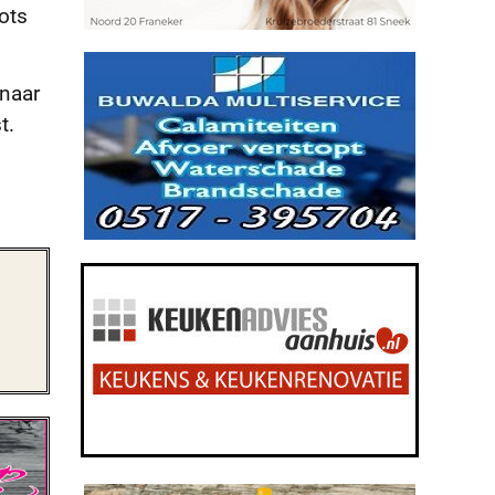
ots
 naar
t.