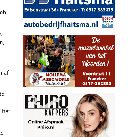
ich
.
n,
n af
de
 het
e,