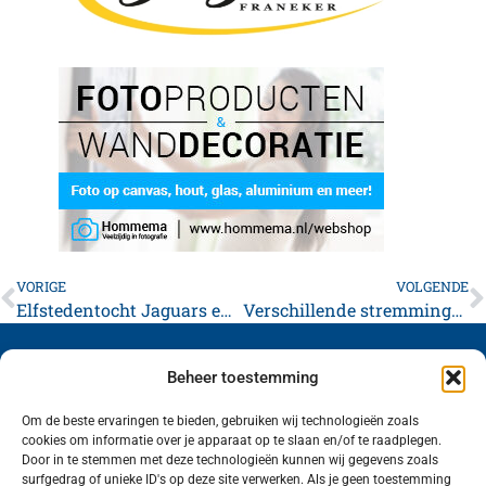
VORIGE
VOLGENDE
Elfstedentocht Jaguars en Daimlers
Verschillende stremmingen in Franekeradeel
Beheer toestemming
Om de beste ervaringen te bieden, gebruiken wij technologieën zoals
cookies om informatie over je apparaat op te slaan en/of te raadplegen.
Volg ons (hierboven) op social media!
Door in te stemmen met deze technologieën kunnen wij gegevens zoals
surfgedrag of unieke ID's op deze site verwerken. Als je geen toestemming