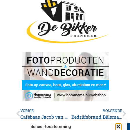
VORIGE
VOLGENDE
Cafébaas Jacob van Alouette stopt na 23 jaar tappen
Bedrijfsbrand Bijlsma Franeker
Beheer toestemming