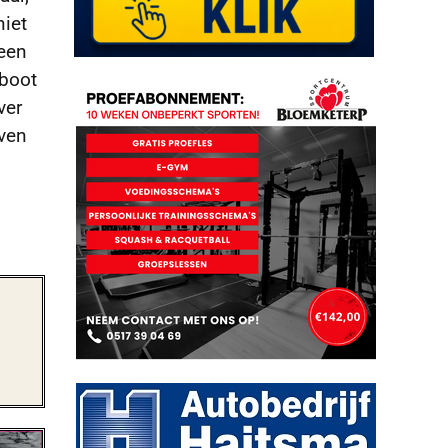
niet
 een
 boot
ver
jven