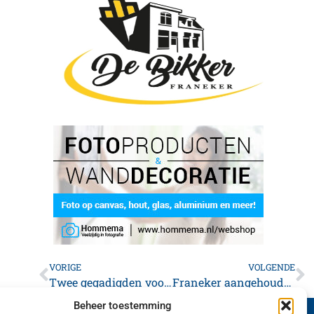
VORIGE
VOLGENDE
Twee gegadigden voor recreatiebad Franeker
Franeker aangehouden voor mishandeling
Beheer toestemming