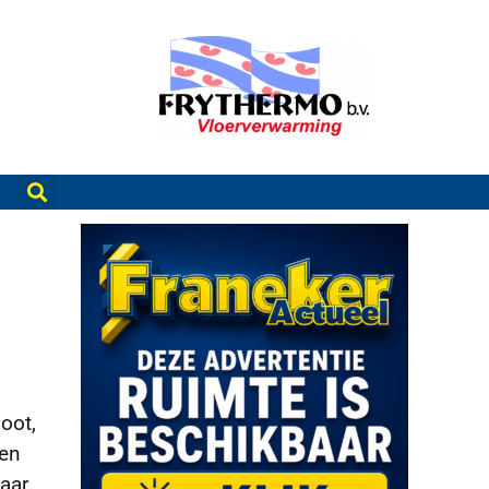
oot,
een
aar,