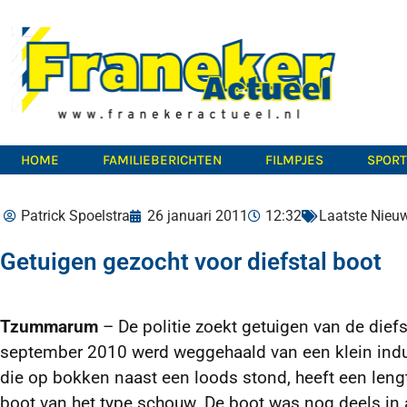
HOME
FAMILIEBERICHTEN
FILMPJES
SPOR
Patrick Spoelstra
26 januari 2011
12:32
Laatste Nieu
Getuigen gezocht voor diefstal boot
Tzummarum
– De politie zoekt getuigen van de diefs
september 2010 werd weggehaald van een klein indu
die op bokken naast een loods stond, heeft een lengt
boot van het type schouw. De boot was nog deels in