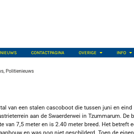
TNIEUWS
CONTACTPAGINA
OVERIGE
INFO
ws
,
Politienieuws
tal van een stalen cascoboot die tussen juni en eind
strieterrein aan de Swaerderwei
in Tzummarum. De b
e van 7,5 meter en is 2.40 meter breed. Het betreft 
 aanbouw en was nog niet geschilderd. Toen de eigen