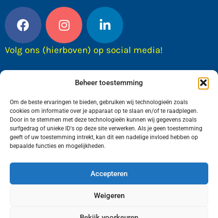
Volg ons (hierboven) op social media!
Beheer toestemming
Om de beste ervaringen te bieden, gebruiken wij technologieën zoals
cookies om informatie over je apparaat op te slaan en/of te raadplegen.
Door in te stemmen met deze technologieën kunnen wij gegevens zoals
surfgedrag of unieke ID's op deze site verwerken. Als je geen toestemming
geeft of uw toestemming intrekt, kan dit een nadelige invloed hebben op
bepaalde functies en mogelijkheden.
Wij van FranekerActueel.nl verzorgen het nieuws
in de Gemeente Waadhoeke. Met als hoofdplaats
Accepteren
Franeker.
Weigeren
Bekijk voorkeuren