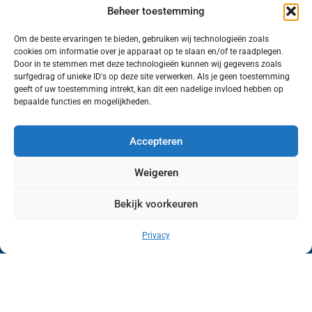
Beheer toestemming
Om de beste ervaringen te bieden, gebruiken wij technologieën zoals
cookies om informatie over je apparaat op te slaan en/of te raadplegen.
Volg ons (hierboven) op social media!
Door in te stemmen met deze technologieën kunnen wij gegevens zoals
surfgedrag of unieke ID's op deze site verwerken. Als je geen toestemming
geeft of uw toestemming intrekt, kan dit een nadelige invloed hebben op
bepaalde functies en mogelijkheden.
Accepteren
Weigeren
Bekijk voorkeuren
Wij van FranekerActueel.nl verzorgen het nieuws
in de Gemeente Waadhoeke. Met als hoofdplaats
Privacy
Franeker.
Copyright © FranekerActueel 2009-2026
| Privacy |