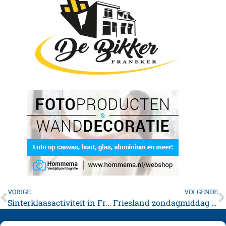
VORIGE
VOLGENDE
Sinterklaasactiviteit in Franeker: Vandaag Lichtjestocht en festival
Friesland zondagmiddag en -avond kansrijk voor gladheid door (natte) sneeuw