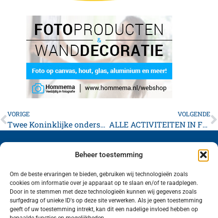
VORIGE
VOLGENDE
Twee Koninklijke onderscheidingen in Franekeradeel
ALLE ACTIVITEITEN IN FRANEKER AFGELAST !!
Beheer toestemming
Om de beste ervaringen te bieden, gebruiken wij technologieën zoals
cookies om informatie over je apparaat op te slaan en/of te raadplegen.
Volg ons (hierboven) op social media!
Door in te stemmen met deze technologieën kunnen wij gegevens zoals
surfgedrag of unieke ID's op deze site verwerken. Als je geen toestemming
geeft of uw toestemming intrekt, kan dit een nadelige invloed hebben op