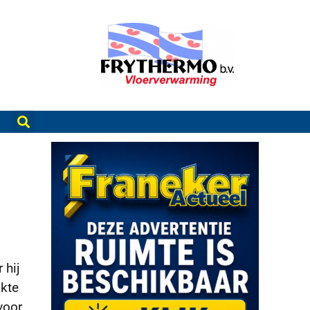
 hij
akte
voor