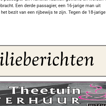
racht. Een derde passagier, een 16-jarige man uit
het bezit van een rijbewijs te zijn. Tegen de 18-jarig