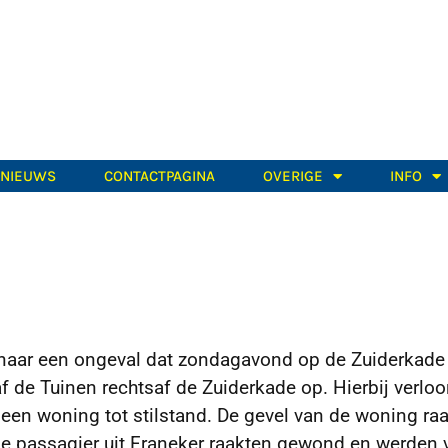
TNIEUWS
CONTACTPAGINA
OVERIGE
INFO
d naar een ongeval dat zondagavond op de Zuiderkade
 de Tuinen rechtsaf de Zuiderkade op. Hierbij verloor
een woning tot stilstand. De gevel van de woning ra
ige passagier uit Franeker raakten gewond en werden 