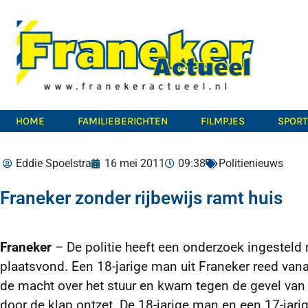
HOME
FAMILIEBERICHTEN
FILMPJES
SPOR
Eddie Spoelstra
16 mei 2011
09:38
Politienieuws
Franeker zonder rijbewijs ramt huis
Franeker
– De politie heeft een onderzoek ingestel
plaatsvond. Een 18-jarige man uit Franeker reed vanaf
de macht over het stuur en kwam tegen de gevel van 
door de klap ontzet. De 18-jarige man en een 17-jar