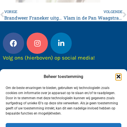
VORIGE
VOLGENDE
Brandweer Franeker uitgerukt in compagnieverband.
Vlam in de Pan Waagstraat Franeker
Volg ons (hierboven) op social media!
Beheer toestemming
Om de beste ervaringen te bieden, gebruiken wij technologieën zoals
cookies om informatie over je apparaat op te slaan en/of te raadplegen.
Door in te stemmen met deze technologieën kunnen wij gegevens zoals
surfgedrag of unieke ID's op deze site verwerken. Als je geen toestemming
geeft of uw toestemming intrekt, kan dit een nadelige invloed hebben op
bepaalde functies en mogelijkheden.
Wij van FranekerActueel.nl verzorgen het nieuws
in de Gemeente Waadhoeke. Met als hoofdplaats