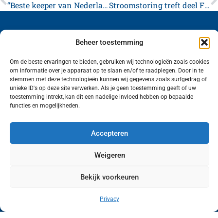
“Beste keeper van Nederland” komt uit Franeker *Film Update*
Stroomstoring treft deel Franeker
Beheer toestemming
Om de beste ervaringen te bieden, gebruiken wij technologieën zoals cookies
om informatie over je apparaat op te slaan en/of te raadplegen. Door in te
Volg ons (hierboven) op social media!
stemmen met deze technologieën kunnen wij gegevens zoals surfgedrag of
unieke ID's op deze site verwerken. Als je geen toestemming geeft of uw
toestemming intrekt, kan dit een nadelige invloed hebben op bepaalde
functies en mogelijkheden.
Accepteren
Weigeren
Wij van FranekerActueel.nl verzorgen het nieuws
Bekijk voorkeuren
in de Gemeente Waadhoeke. Met als hoofdplaats
Franeker.
Privacy