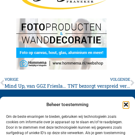
VORIGE
VOLGENDE
Mind Up, van GGZ Friesland zoekt vrijwilligers
TNT bezorgt verspreid verkeerde kandidatenlijst
Beheer toestemming
Om de beste ervaringen te bieden, gebruiken wij technologieën zoals
cookies om informatie over je apparaat op te slaan en/of te raadplegen.
Volg ons (hierboven) op social media!
Door in te stemmen met deze technologieën kunnen wij gegevens zoals
surfgedrag of unieke ID's op deze site verwerken. Als je geen toestemming