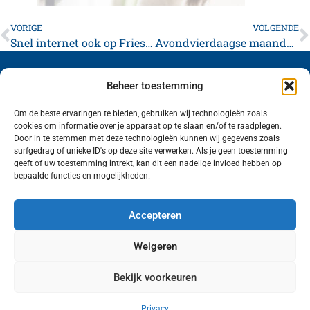
VORIGE
VOLGENDE
Snel internet ook op Fries platteland
Avondvierdaagse maandag van start
Beheer toestemming
Om de beste ervaringen te bieden, gebruiken wij technologieën zoals
cookies om informatie over je apparaat op te slaan en/of te raadplegen.
Volg ons (hierboven) op social media!
Door in te stemmen met deze technologieën kunnen wij gegevens zoals
surfgedrag of unieke ID's op deze site verwerken. Als je geen toestemming
geeft of uw toestemming intrekt, kan dit een nadelige invloed hebben op
bepaalde functies en mogelijkheden.
Accepteren
Weigeren
Bekijk voorkeuren
Wij van FranekerActueel.nl verzorgen het nieuws
in de Gemeente Waadhoeke. Met als hoofdplaats
Privacy