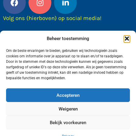
Volg ons (hierboven) op social media!
Beheer toestemming
Om de beste ervaringen te bieden, gebruiken wij technologieën zoals
cookies om informatie over je apparaat op te slaan en/of te raadplegen.
Door in te stemmen met deze technologieën kunnen wij gegevens zoals
surfgedrag of unieke ID's op deze site verwerken. Als je geen toestemming
geeft of uw toestemming intrekt, kan dit een nadelige invloed hebben op
bepaalde functies en mogelijkheden.
Wij van FranekerActueel.nl verzorgen het nieuws
in de Gemeente Waadhoeke. Met als hoofdplaats
Accepteren
Franeker.
Weigeren
Bekijk voorkeuren
Copyright © FranekerActueel 2009-2026
| Privacy |
Realisatie door WadUp