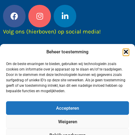
Volg ons (hierboven) op social media!
Beheer toestemming
Om de beste ervaringen te bieden, gebruiken wij technologieën zoals
cookies om informatie over je apparaat op te slaan en/of te raadplegen.
Door in te stemmen met deze technologieën kunnen wij gegevens zoals
surfgedrag of unieke ID's op deze site verwerken. Als je geen toestemming
geeft of uw toestemming intrekt, kan dit een nadelige invloed hebben op
bepaalde functies en mogelijkheden.
Wij van FranekerActueel.nl verzorgen het nieuws
in de Gemeente Waadhoeke. Met als hoofdplaats
Accepteren
Franeker.
Weigeren