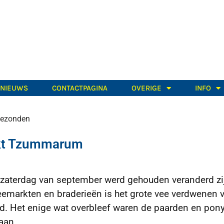
TNIEUWS
CONTACTPAGINA
OVERIGE
INFO
ezonden
rkt Tzummarum
1e zaterdag van september werd gehouden veranderd zi
emarkten en braderieën is het grote vee verdwenen 
and. Het enige wat overbleef waren de paarden en pony
aan.