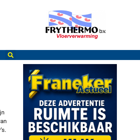
jn
van
’s.