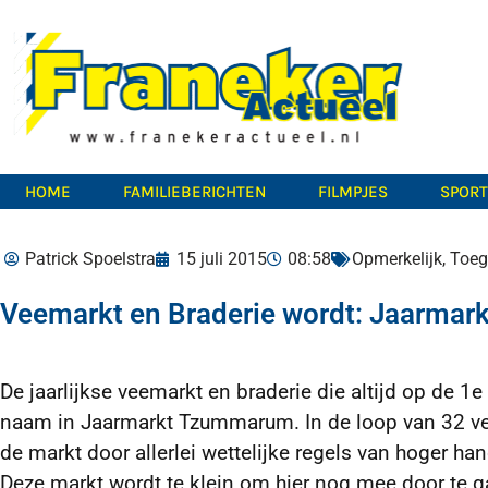
HOME
FAMILIEBERICHTEN
FILMPJES
SPOR
Patrick Spoelstra
15 juli 2015
08:58
Opmerkelijk
,
Toeg
Veemarkt en Braderie wordt: Jaarma
De jaarlijkse veemarkt en braderie die altijd op de 
naam in Jaarmarkt Tzummarum. In de loop van 32 ve
de markt door
allerlei wettelijke regels van hoger h
Deze markt wordt te klein om hier nog mee door te g