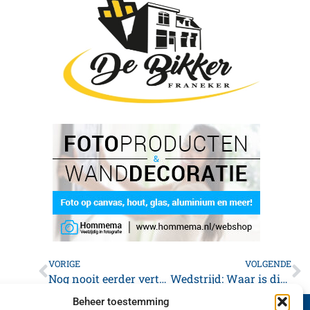
VORIGE
VOLGENDE
Nog nooit eerder vertoond: Franeker wint NK 50+
Wedstrijd: Waar is dit in Franeker?
Beheer toestemming