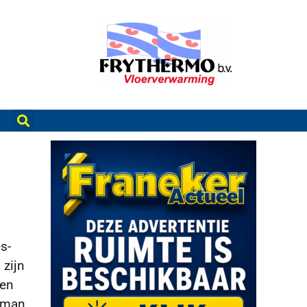
s-
 zijn
ven
e man