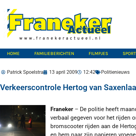
HOME
FAMILIEBERICHTEN
FILMPJES
SPOR
Patrick Spoelstra
13 april 2009
12:42
Politienieuws
Verkeerscontrole Hertog van Saxenla
Franeker
– De politie heeft maan
verbaal gegeven voor het rijden 
bromscooter rijden aan de Herto
en hem naar zijn papieren vroege