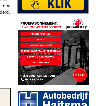
ar een
derd.