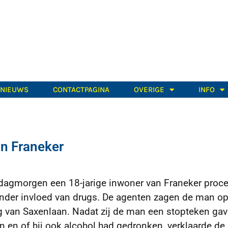
TNIEUWS
CONTACTPAGINA
OVERIGE
INFO
an Franeker
dagmorgen een 18-jarige inwoner van Franeker proce
onder invloed van drugs. De agenten zagen de man op
g van Saxenlaan.
Nadat zij de man een stopteken ga
n en of hij ook alcohol had gedronken, verklaarde d