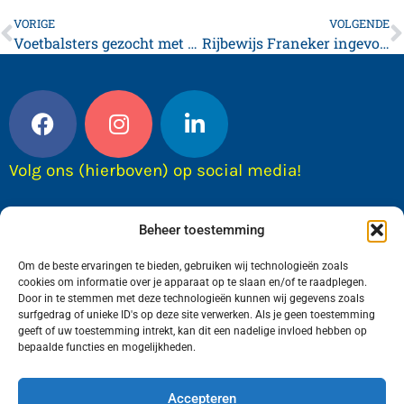
VORIGE
VOLGENDE
Voetbalsters gezocht met ambitie!
Rijbewijs Franeker ingevorderd
Volg ons (hierboven) op social media!
Beheer toestemming
Om de beste ervaringen te bieden, gebruiken wij technologieën zoals
cookies om informatie over je apparaat op te slaan en/of te raadplegen.
Door in te stemmen met deze technologieën kunnen wij gegevens zoals
surfgedrag of unieke ID's op deze site verwerken. Als je geen toestemming
geeft of uw toestemming intrekt, kan dit een nadelige invloed hebben op
bepaalde functies en mogelijkheden.
Wij van FranekerActueel.nl verzorgen het nieuws
in de Gemeente Waadhoeke. Met als hoofdplaats
Accepteren
Franeker.