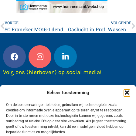
VORIGE
VOLGENDE
SC Franeker MO15-1 dendert door
Gaslucht in Prof. Wassenberghstraat Franeker, meerdere woningen ontruimd
Volg ons (hierboven) op social media!
Beheer toestemming
Om de beste ervaringen te bieden, gebruiken wij technologieën zoals
cookies om informatie over je apparaat op te slaan en/of te raadplegen.
Door in te stemmen met deze technologieën kunnen wij gegevens zoals
surfgedrag of unieke ID's op deze site verwerken. Als je geen toestemming
geeft of uw toestemming intrekt, kan dit een nadelige invloed hebben op
bepaalde functies en mogelijkheden.
Wij van FranekerActueel.nl verzorgen het nieuws