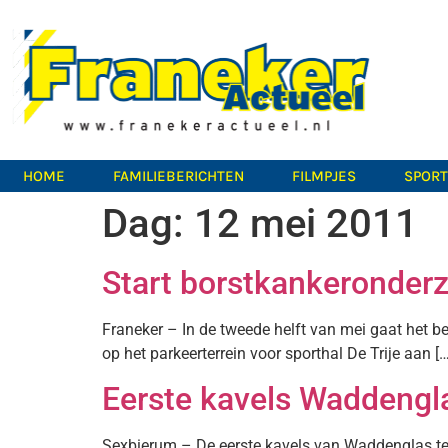
HOME
FAMILIEBERICHTEN
FILMPJES
SPOR
Dag:
12 mei 2011
Start borstkankeronder
Franeker – In de tweede helft van mei gaat het 
op het parkeerterrein voor sporthal De Trije aan […
Eerste kavels Waddengl
Sexbierum – De eerste kavels van Waddenglas te