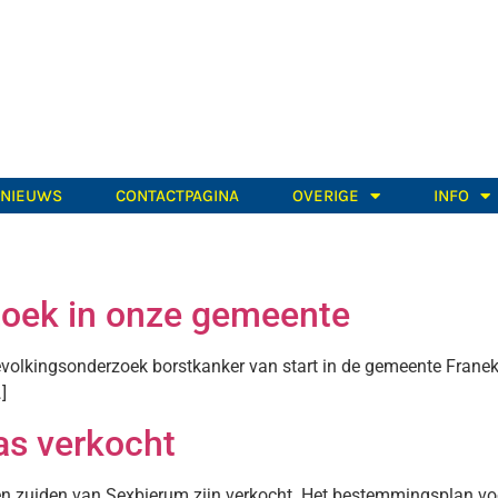
TNIEUWS
CONTACTPAGINA
OVERIGE
INFO
zoek in onze gemeente
bevolkingsonderzoek borstkanker van start in de gemeente Fran
]
as verkocht
n zuiden van Sexbierum zijn verkocht. Het bestemmingsplan voo