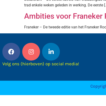
trad enkele weken geleden in werking. De eerste [
Ambities voor Franeker R
Franeker – De tweede editie van het Franeker Rock 
Volg ons (hierboven) op social media!
Copyrig