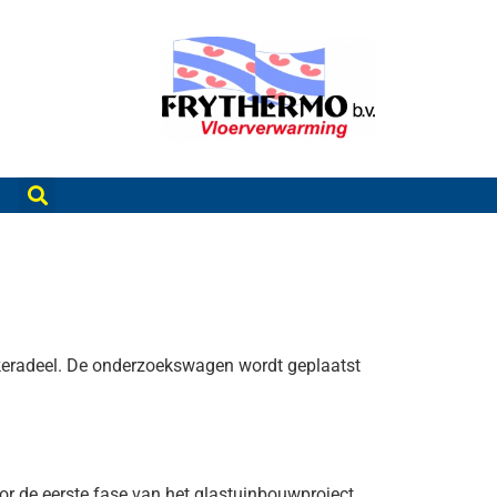
ekeradeel. De onderzoekswagen wordt geplaatst
r de eerste fase van het glastuinbouwproject