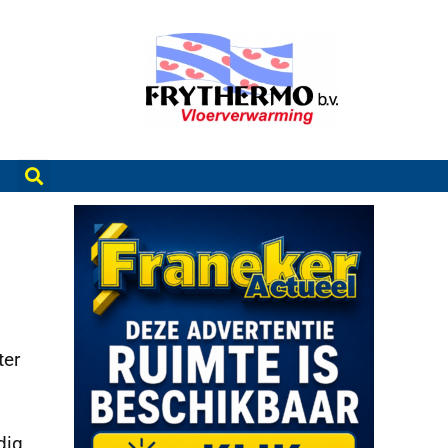
ter
dig