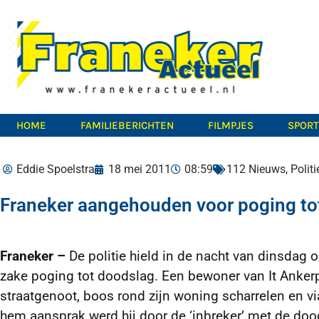
HOME
FAMILIEBERICHTEN
FILMPJES
SPOR
Eddie Spoelstra
18 mei 2011
08:59
112 Nieuws
,
Polit
Franeker aangehouden voor poging to
Franeker –
De politie hield in de nacht van dinsdag 
zake poging tot doodslag. Een bewoner van It Ankerp
straatgenoot, boos rond zijn woning scharrelen en vi
hem aansprak werd hij door de ‘inbreker’ met de dood