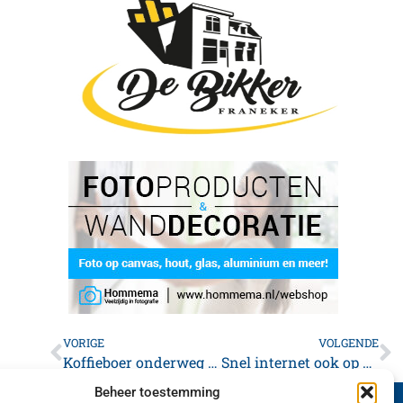
VORIGE
VOLGENDE
Koffieboer onderweg van Guatamala naar Franeker
Snel internet ook op Fries platteland
Beheer toestemming