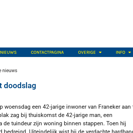
TNIEUWS
CONTACTPAGINA
OVERIGE
INFO
ie nieuws
t doodslag
op woensdag een 42-jarige inwoner van Franeker aan 
lak zag bij thuiskomst de 42-jarige man,
een
a de tuindeur zijn woning binnen stappen. Toen hij
 bedreigd. Uiteindelijk wist hij de verdachte hardhan