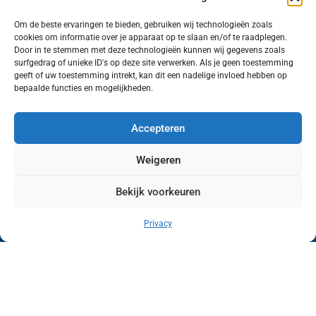
Om de beste ervaringen te bieden, gebruiken wij technologieën zoals
cookies om informatie over je apparaat op te slaan en/of te raadplegen.
Volg ons (hierboven) op social media!
Door in te stemmen met deze technologieën kunnen wij gegevens zoals
surfgedrag of unieke ID's op deze site verwerken. Als je geen toestemming
geeft of uw toestemming intrekt, kan dit een nadelige invloed hebben op
bepaalde functies en mogelijkheden.
Accepteren
Weigeren
Bekijk voorkeuren
Wij van FranekerActueel.nl verzorgen het nieuws
in de Gemeente Waadhoeke. Met als hoofdplaats
Privacy
Franeker.
Copyright © FranekerActueel 2009-2026
| Privacy |