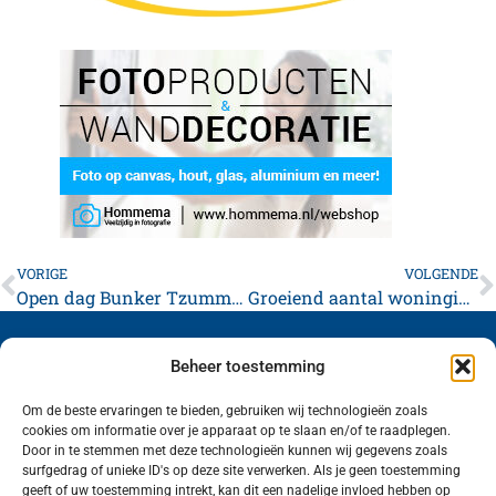
VORIGE
VOLGENDE
Open dag Bunker Tzummarum
Groeiend aantal woninginbraken aangepakt
Beheer toestemming
Om de beste ervaringen te bieden, gebruiken wij technologieën zoals
cookies om informatie over je apparaat op te slaan en/of te raadplegen.
Volg ons (hierboven) op social media!
Door in te stemmen met deze technologieën kunnen wij gegevens zoals
surfgedrag of unieke ID's op deze site verwerken. Als je geen toestemming
geeft of uw toestemming intrekt, kan dit een nadelige invloed hebben op