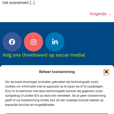
het evenement […]
Volgende
→
Volg ons (hierboven) op social media!
Beheer toestemming
Om de beste ervaringen te bieden, gebruiken wij technologieën zoals
cookies om informatie over je apparaat op te slaan en/of te raadplegen.
Door in te stemmen met deze technologieën kunnen wij gegevens zoals
surfgedrag of unieke ID's op deze site verwerken. Als je geen toestemming
geeft of uw toestemming intrekt, kan dit een nadelige invloed hebben op
bepaalde functies en mogelijkheden.
Wij van FranekerActueel.nl verzorgen het nieuws
in de Gemeente Waadhoeke. Met als hoofdplaats